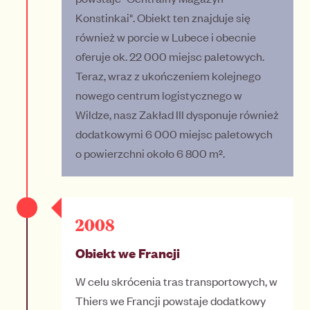
Konstinkai". Obiekt ten znajduje się
również w porcie w Lubece i obecnie
oferuje ok. 22 000 miejsc paletowych.
Teraz, wraz z ukończeniem kolejnego
nowego centrum logistycznego w
Wildze, nasz Zakład III dysponuje również
dodatkowymi 6 000 miejsc paletowych
o powierzchni około 6 800 m².
2008
Obiekt we Francji
W celu skrócenia tras transportowych, w
Thiers we Francji powstaje dodatkowy