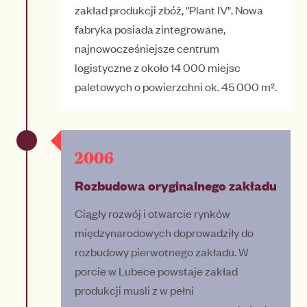
zakład produkcji zbóż, "Plant IV". Nowa
fabryka posiada zintegrowane,
najnowocześniejsze centrum
logistyczne z około 14 000 miejsc
paletowych o powierzchni ok. 45 000 m².
2006
Rozbudowa oryginalnego zakładu
Ciągły rozwój i otwarcie rynków
międzynarodowych doprowadziły do
rozbudowy pierwotnego zakładu. W
porcie w Lubece powstaje zakład
produkcji musli z w pełni