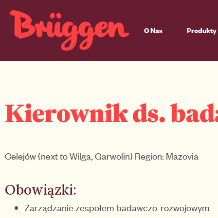
O Nas
Produkty 
Kierownik ds. bad
Celejów (next to Wilga, Garwolin) Region: Mazovia
Obowiązki:
Zarządzanie zespołem badawczo-rozwojowym – 