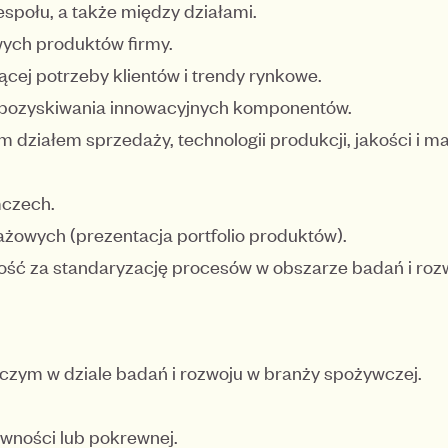
połu, a także między działami.
ych produktów firmy.
cej potrzeby klientów i trendy rynkowe.
 pozyskiwania innowacyjnych komponentów.
m działem sprzedaży, technologii produkcji, jakości i m
mczech.
żowych (prezentacja portfolio produktów).
ność za standaryzację procesów w obszarze badań i roz
iczym w dziale badań i rozwoju w branży spożywczej.
ywności lub pokrewnej.