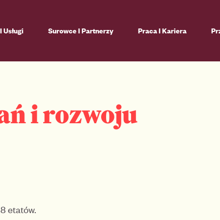
I Usługi
Surowce I Partnerzy
Praca I Kariera
Pr
ań i rozwoju
8 etatów.