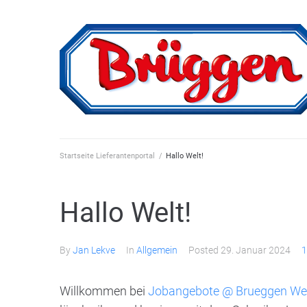
Skip
to
content
Startseite Lieferantenportal
/
Hallo Welt!
Hallo Welt!
By
Jan Lekve
In
Allgemein
Posted
29. Januar 2024
1
Willkommen bei
Jobangebote @ Brueggen We