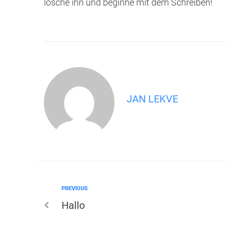
lösche ihn und beginne mit dem Schreiben!
JAN LEKVE
Previous
PREVIOUS
Post
Hallo
navigation