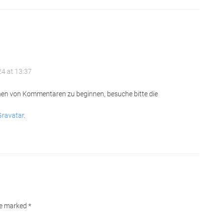
4 at 13:37
hen von Kommentaren zu beginnen, besuche bitte die
Gravatar
.
are marked
*