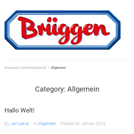
Skip
to
content
Startseite Lieferantenportal
/
Allgemein
Category:
Allgemein
Hallo Welt!
By
Jan Lekve
In
Allgemein
Posted
29. Januar 2024